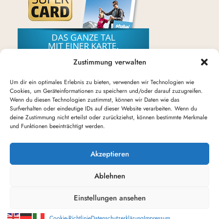
Zustimmung verwalten
Wir sind ein teilnehmender Betrieb!
Um dir ein optimales Erlebnis zu bieten, verwenden wir Technologien wie
Cookies, um Geräteinformationen zu speichern und/oder darauf zuzugreifen.
Wenn du diesen Technologien zustimmst, können wir Daten wie das
Surfverhalten oder eindeutige IDs auf dieser Website verarbeiten. Wenn du
deine Zustimmung nicht erteilst oder zurückziehst, können bestimmte Merkmale
und Funktionen beeinträchtigt werden.
AGBS
DATENSCHUTZERKLÄRUNG
Akzeptieren
IMPRESSUM
KONTAKT
Ablehnen
COOKIE-RICHTLINIE (EU)
Einstellungen ansehen
© Copyright Landhaus Severin – Neustift
Cookie-Richtlinie
Datenschutzerklärung
Impressum