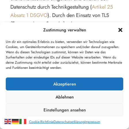
Datenschutz durch Technikgestaltung (
Artikel 25
Absatz 1 DSGVO
). Durch den Einsatz von TLS
(Transport Layer Security), einem
Zustimmung verwalten
Verschlüsselungsprotokoll zur sicheren
Datenübertragung im Internet, können wir den
Um dir ein optimales Erlebnis zu bieten, verwenden wir Technologien wie
Cookies, um Geräteinformationen zu speichern und/oder darauf zuzugreifen.
Schutz vertraulicher Daten sicherstellen.
Wenn du diesen Technologien zustimmst, können wir Daten wie das
Sie erkennen die Benutzung dieser Absicherung
Surfverhalten oder eindeutige IDs auf dieser Website verarbeiten. Wenn du
deine Zustimmung nicht erteilst oder zurückziehst, können bestimmte Merkmale
der Datenübertragung am kleinen Schlosssymbol
und Funktionen beeinträchtigt werden.
links oben im Browser, links von der
Internetadresse (z. B. beispielseite.de) und der
Akzeptieren
Verwendung des Schemas https (anstatt http) als
Ablehnen
Teil unserer Internetadresse.
Wenn Sie mehr zum Thema Verschlüsselung
Einstellungen ansehen
wissen möchten, empfehlen wir die Google
Cookie-Richtlinie
Datenschutzerklärung
Impressum
Suche nach “Hypertext Transfer Protocol Secure